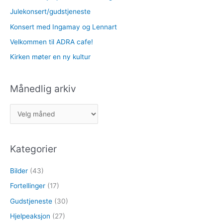
Julekonsert/gudstjeneste
Konsert med Ingamay og Lennart
Velkommen til ADRA cafe!
Kirken møter en ny kultur
Månedlig arkiv
M
å
n
Kategorier
e
d
Bilder
(43)
l
Fortellinger
(17)
i
Gudstjeneste
(30)
g
Hjelpeaksjon
(27)
a