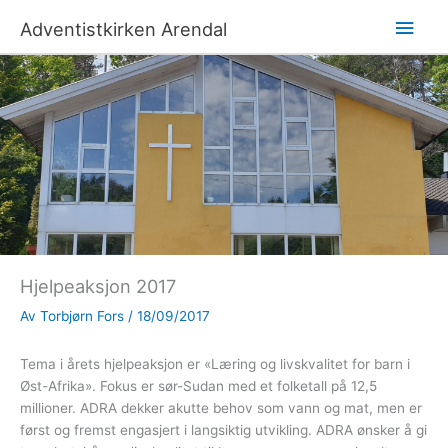
Hopp
Hov
Adventistkirken Arendal
rett
til
innholdet
Hjelpeaksjon 2017
Av
Torbjørn Fors
/
18/09/2017
Tema i årets hjelpeaksjon er «Læring og livskvalitet for barn i
Øst-Afrika». Fokus er sør-Sudan med et folketall på 12,5
millioner. ADRA dekker akutte behov som vann og mat, men er
først og fremst engasjert i langsiktig utvikling. ADRA ønsker å gi