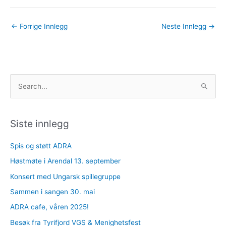
←
Forrige Innlegg
Neste Innlegg
→
S
ø
k
e
Siste innlegg
t
Spis og støtt ADRA
t
Høstmøte i Arendal 13. september
e
r
Konsert med Ungarsk spillegruppe
:
Sammen i sangen 30. mai
ADRA cafe, våren 2025!
Besøk fra Tyrifjord VGS & Menighetsfest