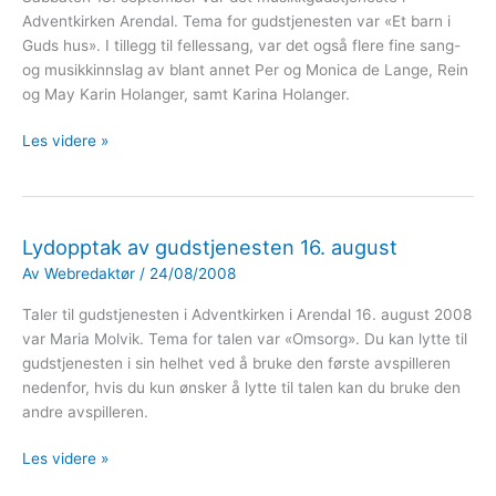
Adventkirken Arendal. Tema for gudstjenesten var «Et barn i
Guds hus». I tillegg til fellessang, var det også flere fine sang-
og musikkinnslag av blant annet Per og Monica de Lange, Rein
og May Karin Holanger, samt Karina Holanger.
Lydopptak
Les videre »
av
gudstjenesten
13.
september
Lydopptak av gudstjenesten 16. august
Av
Webredaktør
/
24/08/2008
Taler til gudstjenesten i Adventkirken i Arendal 16. august 2008
var Maria Molvik. Tema for talen var «Omsorg». Du kan lytte til
gudstjenesten i sin helhet ved å bruke den første avspilleren
nedenfor, hvis du kun ønsker å lytte til talen kan du bruke den
andre avspilleren.
Lydopptak
Les videre »
av