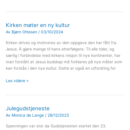
Kirken møter en ny kultur
Av
Bjørn Ottesen
/
03/10/2024
Kirken drives og motiveres av den oppgave den har fått fra
Jesus: Å gjøre mange til hans etterfølgere. Til alle tider, og
særlig i forbindelse med kirkens misjon til nye kontinenter, har
man forstått at Jesus budskap må forklares på nye måter som
kan forstås i den nye kultur. Dette er også en utfordring for
Kirken
Les videre »
møter
en
ny
kultur
Julegudstjeneste
Av
Monica de Lange
/
28/12/2023
Spenningen var stor da Gudstjenesten startet den 23.