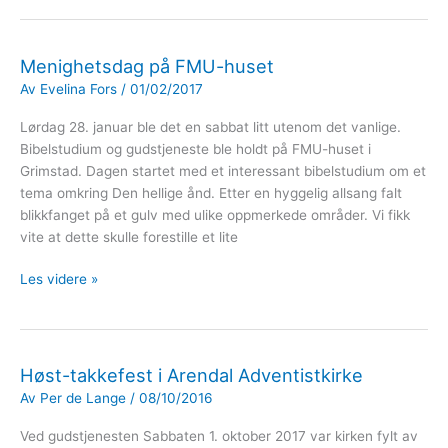
sørlandet
Menighetsdag på FMU-huset
Av
Evelina Fors
/
01/02/2017
Lørdag 28. januar ble det en sabbat litt utenom det vanlige.
Bibelstudium og gudstjeneste ble holdt på FMU-huset i
Grimstad. Dagen startet med et interessant bibelstudium om et
tema omkring Den hellige ånd. Etter en hyggelig allsang falt
blikkfanget på et gulv med ulike oppmerkede områder. Vi fikk
vite at dette skulle forestille et lite
Menighetsdag
Les videre »
på
FMU-
huset
Høst-takkefest i Arendal Adventistkirke
Av
Per de Lange
/
08/10/2016
Ved gudstjenesten Sabbaten 1. oktober 2017 var kirken fylt av