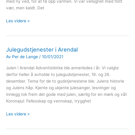
med ny ved, for at få opp varmen. Vi var velsignet med flott
vær, men kaldt. Det
Bålpanne
Les videre »
sabbat!
Julegudstjenester i Arendal
Av
Per de Lange
/
10/01/2021
Julen i Arendal Adventistkirke ble annerledes i år. Vi valgte
derfor heller å avholde to julegudstjenester, 19. og 26.
desember. Tema for de to gudstjenestene ble: Julens historie
og Julens håp. Kjente og ukjente julesanger, lesninger og
innlegg tok frem det gode med julen, særlig for en mørk og våt
Koronajul: Fellesskap og vennskap, trygghet
Julegudstjenester
Les videre »
i
Arendal