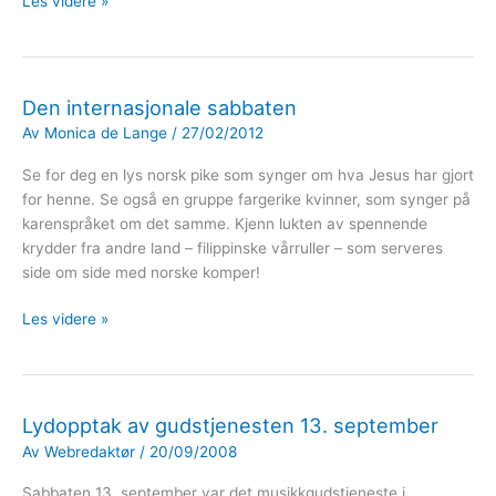
Barne-
Les videre »
og
familieweekend
Den internasjonale sabbaten
Av
Monica de Lange
/
27/02/2012
Se for deg en lys norsk pike som synger om hva Jesus har gjort
for henne. Se også en gruppe fargerike kvinner, som synger på
karenspråket om det samme. Kjenn lukten av spennende
krydder fra andre land – filippinske vårruller – som serveres
side om side med norske komper!
Den
Les videre »
internasjonale
sabbaten
Lydopptak av gudstjenesten 13. september
Av
Webredaktør
/
20/09/2008
Sabbaten 13. september var det musikkgudstjeneste i