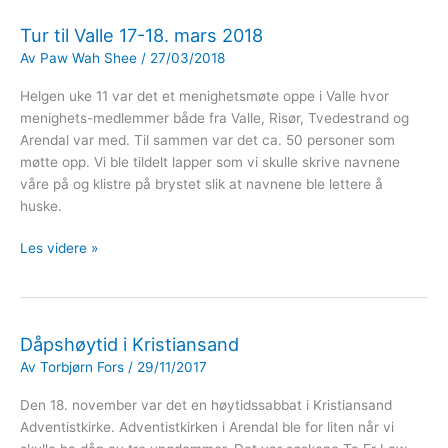
Tur til Valle 17-18. mars 2018
Av
Paw Wah Shee
/
27/03/2018
Helgen uke 11 var det et menighetsmøte oppe i Valle hvor
menighets-medlemmer både fra Valle, Risør, Tvedestrand og
Arendal var med. Til sammen var det ca. 50 personer som
møtte opp. Vi ble tildelt lapper som vi skulle skrive navnene
våre på og klistre på brystet slik at navnene ble lettere å
huske.
Tur
Les videre »
til
Valle
17-
18.
Dåpshøytid i Kristiansand
mars
Av
Torbjørn Fors
/
29/11/2017
2018
Den 18. november var det en høytidssabbat i Kristiansand
Adventistkirke. Adventistkirken i Arendal ble for liten når vi