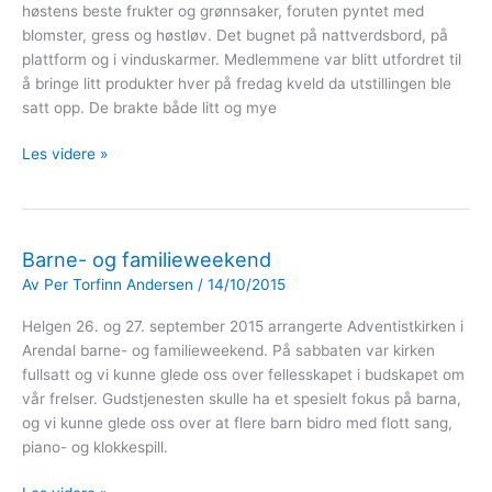
høstens beste frukter og grønnsaker, foruten pyntet med
blomster, gress og høstløv. Det bugnet på nattverdsbord, på
plattform og i vinduskarmer. Medlemmene var blitt utfordret til
å bringe litt produkter hver på fredag kveld da utstillingen ble
satt opp. De brakte både litt og mye
Høst-
Les videre »
takkefest
i
Arendal
Adventistkirke
Barne- og familieweekend
Av
Per Torfinn Andersen
/
14/10/2015
Helgen 26. og 27. september 2015 arrangerte Adventistkirken i
Arendal barne- og familieweekend. På sabbaten var kirken
fullsatt og vi kunne glede oss over fellesskapet i budskapet om
vår frelser. Gudstjenesten skulle ha et spesielt fokus på barna,
og vi kunne glede oss over at flere barn bidro med flott sang,
piano- og klokkespill.