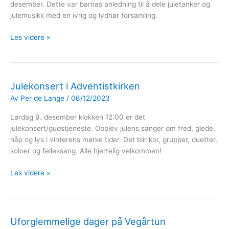
desember. Dette var barnas anledning til å dele juletanker og
julemusikk med en ivrig og lydhør forsamling.
Julegudstjeneste
Les videre »
Julekonsert i Adventistkirken
Av
Per de Lange
/
06/12/2023
Lørdag 9. desember klokken 12:00 er det
julekonsert/gudstjeneste. Opplev julens sanger om fred, glede,
håp og lys i vinterens mørke tider. Det blir kor, grupper, duetter,
soloer og fellessang. Alle hjertelig velkommen!
Julekonsert
Les videre »
i
Adventistkirken
Uforglemmelige dager på Vegårtun