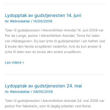
gudstjenesten
16.
august
Lydopptak av gudstjenesten 14. juni
Av
Webredaktør
/
14/06/2008
Taler til gudstjenesten i Adventkirken Arendal 14. juni 2008 var
Per de Lange, pastor i Adventkirken Arendal. Tema for talen
var «Nådegaver». Du kan lytte til gudstjenesten i sin helhet ved
å bruke den første avspilleren nedenfor, hvis du kun ønsker å
lytte til talen kan du bruke den andre avspilleren.
Lydopptak
Les videre »
av
gudstjenesten
14.
juni
Lydopptak av gudstjenesten 24. mai
Av
Webredaktør
/
08/06/2008
Taler til gudstjenesten i Adventkirken Arendal 24. mai 2008 var
pastor Per Næsheim, som til daglig arbeider ved Norsk