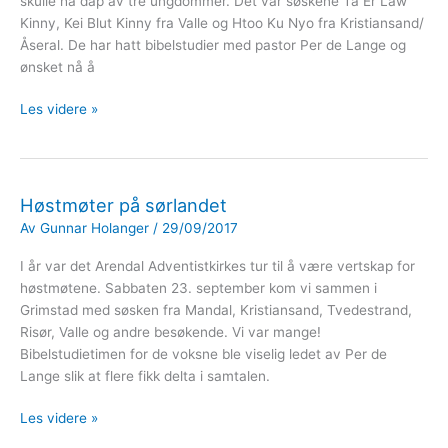
skulle ha dåp av tre ungdommer. Det var søskene Ta Er Law
Kinny, Kei Blut Kinny fra Valle og Htoo Ku Nyo fra Kristiansand/
Åseral. De har hatt bibelstudier med pastor Per de Lange og
ønsket nå å
Dåpshøytid
Les videre »
i
Kristiansand
Høstmøter på sørlandet
Av
Gunnar Holanger
/
29/09/2017
I år var det Arendal Adventistkirkes tur til å være vertskap for
høstmøtene. Sabbaten 23. september kom vi sammen i
Grimstad med søsken fra Mandal, Kristiansand, Tvedestrand,
Risør, Valle og andre besøkende. Vi var mange!
Bibelstudietimen for de voksne ble viselig ledet av Per de
Lange slik at flere fikk delta i samtalen.
Høstmøter
Les videre »
på