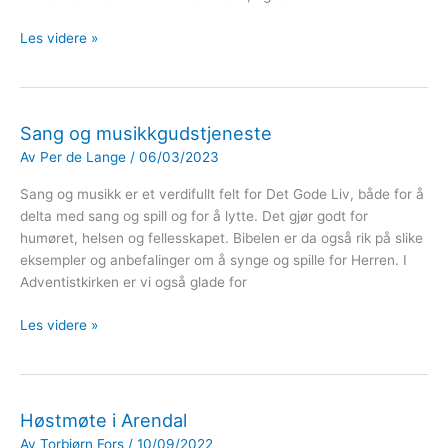
Jesus,
Les videre »
påske
og
Jerusalem
Sang og musikkgudstjeneste
Av
Per de Lange
/
06/03/2023
Sang og musikk er et verdifullt felt for Det Gode Liv, både for å
delta med sang og spill og for å lytte. Det gjør godt for
humøret, helsen og fellesskapet. Bibelen er da også rik på slike
eksempler og anbefalinger om å synge og spille for Herren. I
Adventistkirken er vi også glade for
Sang
Les videre »
og
musikkgudstjeneste
Høstmøte i Arendal
Av
Torbjørn Fors
/
10/09/2022