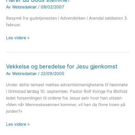
deg
Av
Webredaktør
/
08/02/2007
selv
i
Resymé fra gudstjenesten i Adventkirken i Arendal sabbaten 3.
bønn
februar.
Hører
Les videre »
du
Guds
stemme?
Vekkelse og beredelse for Jesu gjenkomst
Av
Webredaktør
/
22/09/2005
Under dette temaet møttes adventistmenighetene til høstmøte
i Grimstad lørdag 10. september. Pastor Rolf Kvinge fra Østfold
ledet forsamlingen til ordene fra Jesus selv hvor han uttaler:
«Men når Menneskesønnen kommer, vil han da finne troen på
jorden?»
Vekkelse
Les videre »
og