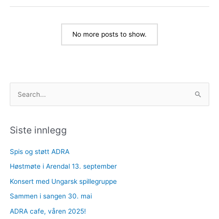
beredelse
for
Jesu
No more posts to show.
gjenkomst
S
ø
k
e
Siste innlegg
t
Spis og støtt ADRA
t
Høstmøte i Arendal 13. september
e
r
Konsert med Ungarsk spillegruppe
:
Sammen i sangen 30. mai
ADRA cafe, våren 2025!