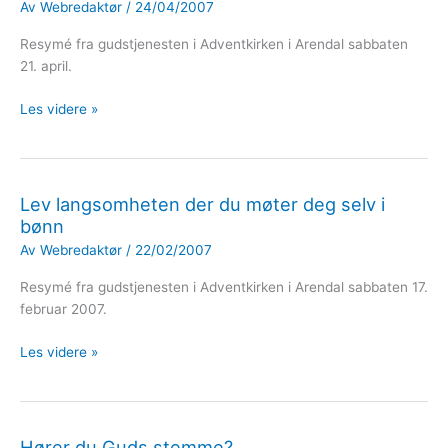
Av
Webredaktør
/
24/04/2007
Resymé fra gudstjenesten i Adventkirken i Arendal sabbaten
21. april.
Søk
Les videre »
først
Guds
rike
Lev langsomheten der du møter deg selv i
bønn
Av
Webredaktør
/
22/02/2007
Resymé fra gudstjenesten i Adventkirken i Arendal sabbaten 17.
februar 2007.
Lev
Les videre »
langsomheten
der
du
møter
Hører du Guds stemme?