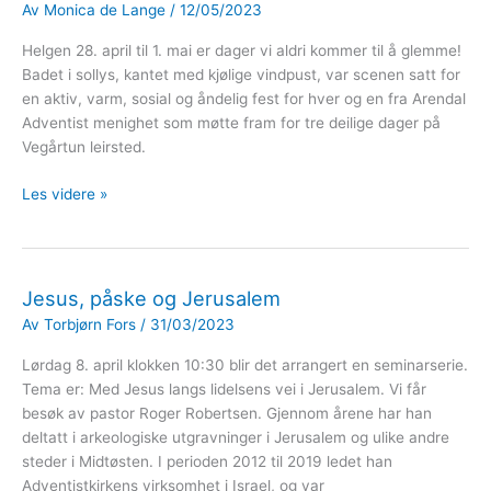
Av
Monica de Lange
/
12/05/2023
Helgen 28. april til 1. mai er dager vi aldri kommer til å glemme!
Badet i sollys, kantet med kjølige vindpust, var scenen satt for
en aktiv, varm, sosial og åndelig fest for hver og en fra Arendal
Adventist menighet som møtte fram for tre deilige dager på
Vegårtun leirsted.
Uforglemmelige
Les videre »
dager
på
Vegårtun
Jesus, påske og Jerusalem
Av
Torbjørn Fors
/
31/03/2023
Lørdag 8. april klokken 10:30 blir det arrangert en seminarserie.
Tema er: Med Jesus langs lidelsens vei i Jerusalem. Vi får
besøk av pastor Roger Robertsen. Gjennom årene har han
deltatt i arkeologiske utgravninger i Jerusalem og ulike andre
steder i Midtøsten. I perioden 2012 til 2019 ledet han
Adventistkirkens virksomhet i Israel, og var