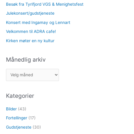
Besøk fra Tyrifjord VGS & Menighetsfest
Julekonsert/gudstjeneste
Konsert med Ingamay og Lennart
Velkommen til ADRA cafe!
Kirken møter en ny kultur
Månedlig arkiv
M
å
n
Kategorier
e
d
Bilder
(43)
l
Fortellinger
(17)
i
Gudstjeneste
(30)
g