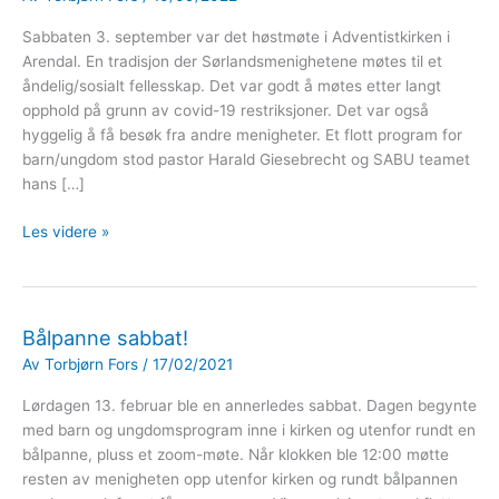
Sabbaten 3. september var det høstmøte i Adventistkirken i
Arendal. En tradisjon der Sørlandsmenighetene møtes til et
åndelig/sosialt fellesskap. Det var godt å møtes etter langt
opphold på grunn av covid-19 restriksjoner. Det var også
hyggelig å få besøk fra andre menigheter. Et flott program for
barn/ungdom stod pastor Harald Giesebrecht og SABU teamet
hans […]
Høstmøte
Les videre »
i
Arendal
Bålpanne sabbat!
Av
Torbjørn Fors
/
17/02/2021
Lørdagen 13. februar ble en annerledes sabbat. Dagen begynte
med barn og ungdomsprogram inne i kirken og utenfor rundt en
bålpanne, pluss et zoom-møte. Når klokken ble 12:00 møtte
resten av menigheten opp utenfor kirken og rundt bålpannen