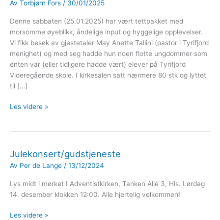
Av
Torbjørn Fors
/
30/01/2025
Denne sabbaten (25.01.2025) har vært tettpakket med
morsomme øyeblikk, åndelige input og hyggelige opplevelser.
Vi fikk besøk av gjestetaler May Anette Tallini (pastor i Tyrifjord
menighet) og med seg hadde hun noen flotte ungdommer som
enten var (eller tidligere hadde vært) elever på Tyrifjord
Videregående skole. I kirkesalen satt nærmere 80 stk og lyttet
til […]
Besøk
Les videre »
fra
Tyrifjord
VGS
&
Julekonsert/gudstjeneste
Menighetsfest
Av
Per de Lange
/
13/12/2024
Lys midt i mørket I Adventistkirken, Tanken Allé 3, His. Lørdag
14. desember klokken 12:00. Alle hjertelig velkommen!
Julekonsert/gudstjeneste
Les videre »