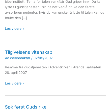
bibelinstitutt. Tema for talen var «Når Gud griper inn». Du kan
lytte til gudstjenesten i sin helhet ved å bruke den første
avspilleren nedenfor, hvis du kun ønsker å lytte til talen kan du
bruke den […]
Lydopptak
Les videre »
av
gudstjenesten
24.
mai
Tilgivelsens vitenskap
Av
Webredaktør
/
02/05/2007
Resymé fra gudstjenesten i Adventkirken i Arendal sabbaten
28. april 2007.
Tilgivelsens
Les videre »
vitenskap
Søk først Guds rike