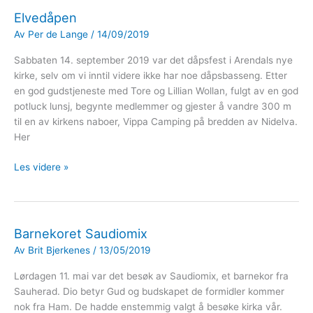
Elvedåpen
Av
Per de Lange
/
14/09/2019
Sabbaten 14. september 2019 var det dåpsfest i Arendals nye
kirke, selv om vi inntil videre ikke har noe dåpsbasseng. Etter
en god gudstjeneste med Tore og Lillian Wollan, fulgt av en god
potluck lunsj, begynte medlemmer og gjester å vandre 300 m
til en av kirkens naboer, Vippa Camping på bredden av Nidelva.
Her
Elvedåpen
Les videre »
Barnekoret Saudiomix
Av
Brit Bjerkenes
/
13/05/2019
Lørdagen 11. mai var det besøk av Saudiomix, et barnekor fra
Sauherad. Dio betyr Gud og budskapet de formidler kommer
nok fra Ham. De hadde enstemmig valgt å besøke kirka vår.