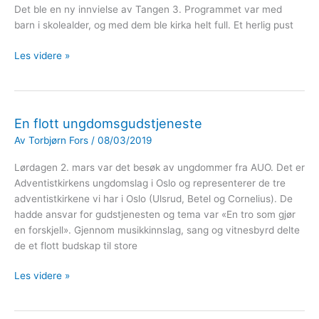
Det ble en ny innvielse av Tangen 3. Programmet var med
barn i skolealder, og med dem ble kirka helt full. Et herlig pust
Barnekoret
Les videre »
Saudiomix
En flott ungdomsgudstjeneste
Av
Torbjørn Fors
/
08/03/2019
Lørdagen 2. mars var det besøk av ungdommer fra AUO. Det er
Adventistkirkens ungdomslag i Oslo og representerer de tre
adventistkirkene vi har i Oslo (Ulsrud, Betel og Cornelius). De
hadde ansvar for gudstjenesten og tema var «En tro som gjør
en forskjell». Gjennom musikkinnslag, sang og vitnesbyrd delte
de et flott budskap til store
En
Les videre »
flott
ungdomsgudstjeneste